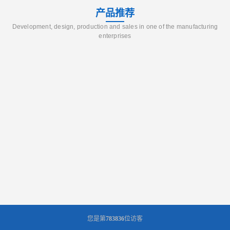
产品推荐
Development, design, production and sales in one of the manufacturing
enterprises
您是第
783836
位访客