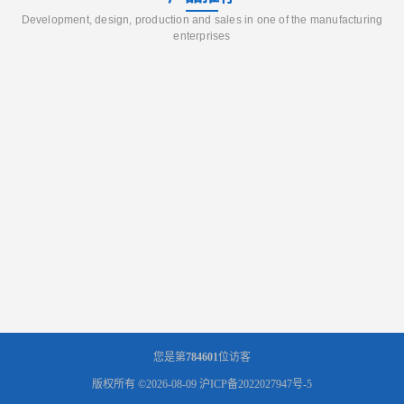
Development, design, production and sales in one of the manufacturing
enterprises
您是第
784601
位访客
版权所有 ©2026-08-09
沪ICP备2022027947号-5