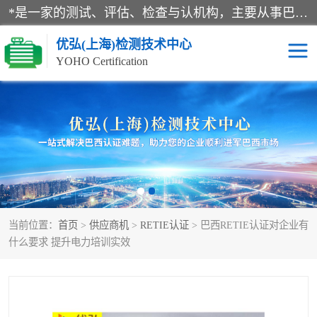
*是一家的测试、评估、检查与认机构，主要从事巴西NR10认证、NR12认证、NR13认证；ANATEL认证、INMTRO认证，欧盟CE认证：MD认证，PED认证，MID认证，ATEX认证，德国蓝色天使认证。
优弘(上海)检测技术中心
YOHO Certification
RECYCLASS认证
NR10认证
NR12认证
NR13认证
ART认证
巴西NR认证
当前位置：
首页
>
供应商机
>
RETIE认证
> 巴西RETIE认证对企业有
巴西认证
RETIE认证
什么要求 提升电力培训实效