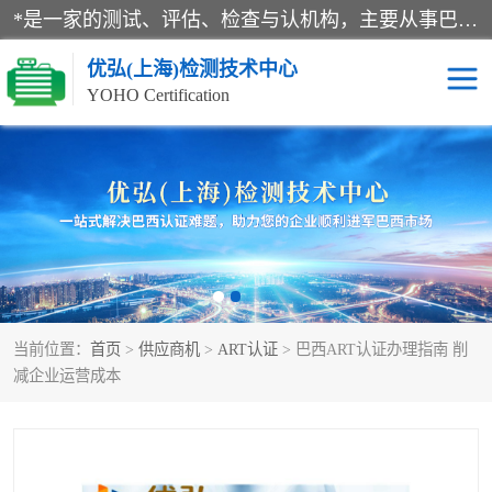
*是一家的测试、评估、检查与认机构，主要从事巴西NR10认证、NR12认证、NR13认证；ANATEL认证、INMTRO认证，欧盟CE认证：MD认证，PED认证，MID认证，ATEX认证，德国蓝色天使认证。
优弘(上海)检测技术中心
YOHO Certification
RECYCLASS认证
NR10认证
NR12认证
NR13认证
ART认证
巴西NR认证
当前位置：
首页
>
供应商机
>
ART认证
> 巴西ART认证办理指南 削
巴西认证
RETIE认证
减企业运营成本