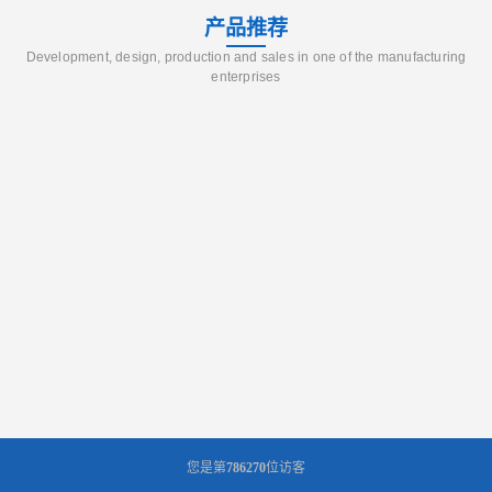
产品推荐
Development, design, production and sales in one of the manufacturing
enterprises
您是第
786270
位访客