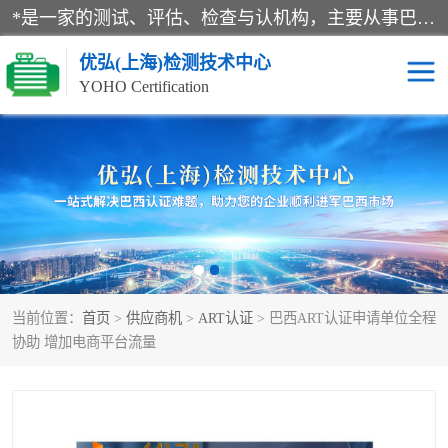
*是一家的测试、评估、检查与认机构，主要从事巴西NR10认证、NR12认证、NR13认证；ANATEL认证、INMTRO认证，欧盟CE认证：MD认证，PED认证，MID认证，ATEX认证，德国蓝色天使认证。
优弘(上海)检测技术中心
YOHO Certification
RECYCLASS认证
NR10认证
NR12认证
NR13认证
ART认证
巴西NR认证
当前位置：
首页
>
供应商机
>
ART认证
> 巴西ART认证申请单位全程
巴西认证
RETIE认证
协助 增加电商平台流量