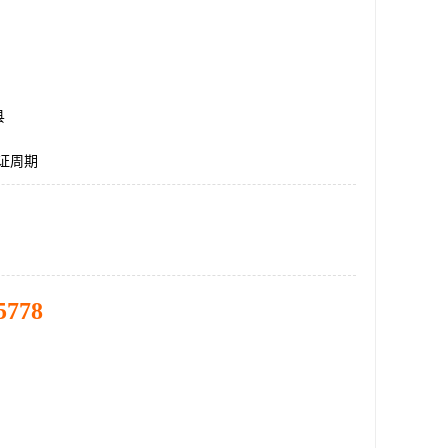
县
认证周期
5778