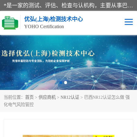
*是一家的测试、评估、检查与认机构，主要从事巴西NR10认证、NR12认证、NR13认证；ANATEL认证、INMTRO认证，欧盟CE认证：MD认证，PED认证，MID认证，ATEX认证，德国蓝色天使认证。
优弘(上海)检测技术中心
YOHO Certification
RECYCLASS认证
NR10认证
NR12认证
NR13认证
ART认证
巴西NR认证
当前位置：
首页
>
供应商机
>
NR12认证
> 巴西NR12认证怎么做 强
巴西认证
RETIE认证
化电气风险管控