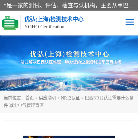
*是一家的测试、评估、检查与认机构，主要从事巴西NR10认证、NR12认证、NR13认证；ANATEL认证、INMTRO认证，欧盟CE认证：MD认证，PED认证，MID认证，ATEX认证，德国蓝色天使认证。
优弘(上海)检测技术中心
YOHO Certification
RECYCLASS认证
NR10认证
NR12认证
NR13认证
ART认证
巴西NR认证
当前位置：
首页
>
供应商机
>
NR12认证
> 巴西NR12认证需要什么条
巴西认证
RETIE认证
件 减少电气管理盲区