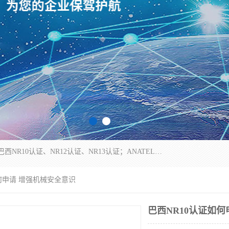
*是一家的测试、评估、检查与认机构，主要从事巴西NR10认证、NR12认证、NR13认证；ANATEL认证、INMTRO认证，欧盟CE认证：MD认证，PED认证，MID认证，ATEX认证，德国蓝色天使认证。
如何申请 增强机械安全意识
巴西NR10认证如