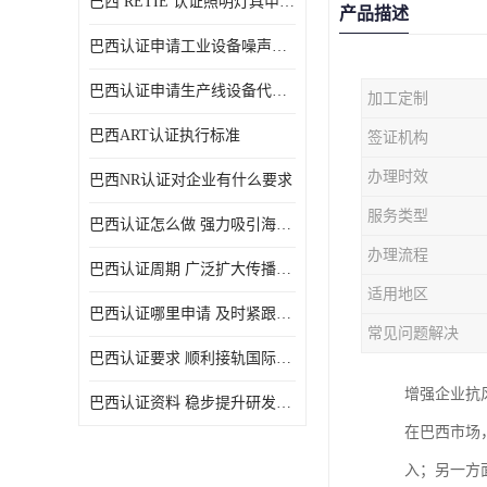
巴西 RETIE 认证照明灯具申请 RETIE 认证
产品描述
巴西认证申请工业设备噪声控制认证规范
巴西认证申请生产线设备代理机构选择
加工定制
巴西ART认证执行标准
签证机构
办理时效
巴西NR认证对企业有什么要求
服务类型
巴西认证怎么做 强力吸引海外投资
办理流程
巴西认证周期 广泛扩大传播范围
适用地区
巴西认证哪里申请 及时紧跟法规变化
常见问题解决
巴西认证要求 顺利接轨国际规范
增强企业抗
巴西认证资料 稳步提升研发能力
在巴西市场
入；另一方