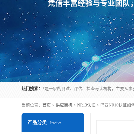
热门搜索：
当前位置：
首页
>
供应商机
>
NR13认证
> 巴西NR10认证
产品分类
Product