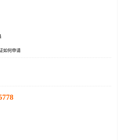
县
认证如何申请
5778