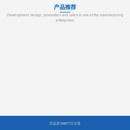
产品推荐
Development, design, production and sales in one of the manufacturing
enterprises
您是第
780977
位访客