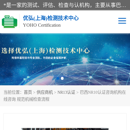
*是一家的测试、评估、检查与认机构，主要从事巴西NR10认证、NR12认证、NR13认证；ANATEL认证、INMTRO认证，欧盟CE认证：MD认证，PED认证，MID认证，ATEX认证，德国蓝色天使认证。
优弘(上海)检测技术中心
YOHO Certification
RECYCLASS认证
NR10认证
NR12认证
NR13认证
ART认证
巴西NR认证
当前位置：
首页
>
供应商机
>
NR13认证
> 巴西NR10认证咨询机构在
巴西认证
RETIE认证
线咨询 规范机械检查流程