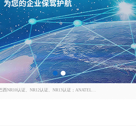
*是一家的测试、评估、检查与认机构，主要从事巴西NR10认证、NR12认证、NR13认证；ANATEL认证、INMTRO认证，欧盟CE认证：MD认证，PED认证，MID认证，ATEX认证，德国蓝色天使认证。