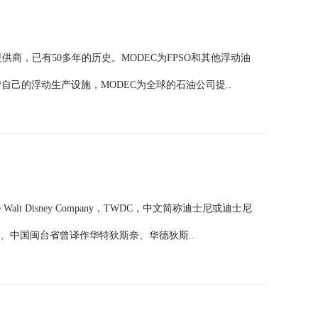
供商，已有50多年的历史。MODEC为FPSO和其他浮动油
营自己的浮动生产设施，MODEC为全球的石油公司提..
Walt Disney Company，TWDC，中文简称迪士尼或迪士尼
尼、中国闽台省曾译作华特狄斯奈、华德狄斯..