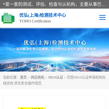
*是一家的测试、评估、检查与认机构，主要从事巴西NR10认证、NR12认证、NR13认证；ANATEL认证、INMTRO认证，欧盟CE认证：MD认证，PED认证，MID认证，ATEX认证，德国蓝色天使认证。
优弘(上海)检测技术中心
YOHO Certification
RECYCLASS认证
NR10认证
NR12认证
NR13认证
ART认证
巴西NR认证
当前位置：
首页
>
供应商机
>
NR10认证
> 巴西NR10认证申请机构在
巴西认证
RETIE认证
线咨询 优化安全操作规范