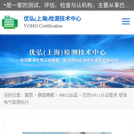
*是一家的测试、评估、检查与认机构，主要从事巴西NR10认证、NR12认证、NR13认证；ANATEL认证、INMTRO认证，欧盟CE认证：MD认证，PED认证，MID认证，ATEX认证，德国蓝色天使认证。
优弘(上海)检测技术中心
YOHO Certification
RECYCLASS认证
NR10认证
NR12认证
NR13认证
ART认证
巴西NR认证
当前位置：
首页
>
供应商机
>
NR12认证
> 巴西NR12认证要求 增强
巴西认证
RETIE认证
电气管理执行