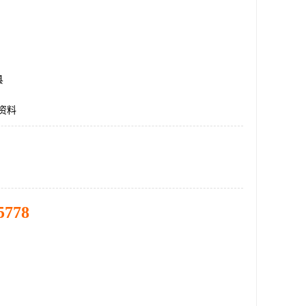
县
资料
5778