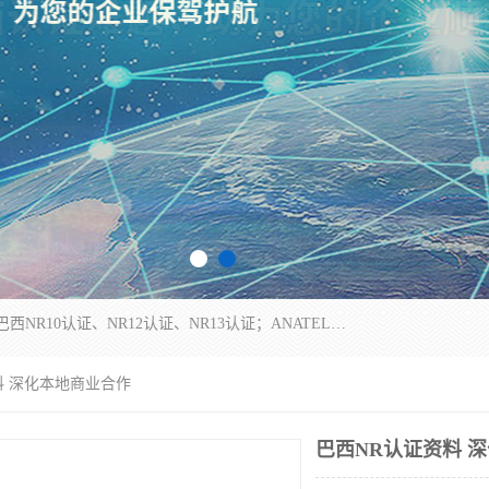
*是一家的测试、评估、检查与认机构，主要从事巴西NR10认证、NR12认证、NR13认证；ANATEL认证、INMTRO认证，欧盟CE认证：MD认证，PED认证，MID认证，ATEX认证，德国蓝色天使认证。
料 深化本地商业合作
巴西NR认证资料 