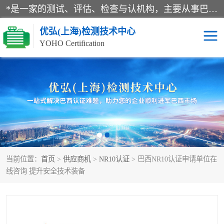
*是一家的测试、评估、检查与认机构，主要从事巴西NR10认证、NR12认证、NR13认证；ANATEL认证、INMTRO认证，欧盟CE认证：MD认证，PED认证，MID认证，ATEX认证，德国蓝色天使认证。
优弘(上海)检测技术中心
YOHO Certification
RECYCLASS认证
NR10认证
NR12认证
NR13认证
ART认证
巴西NR认证
当前位置：
首页
>
供应商机
>
NR10认证
> 巴西NR10认证申请单位在
巴西认证
RETIE认证
线咨询 提升安全技术装备