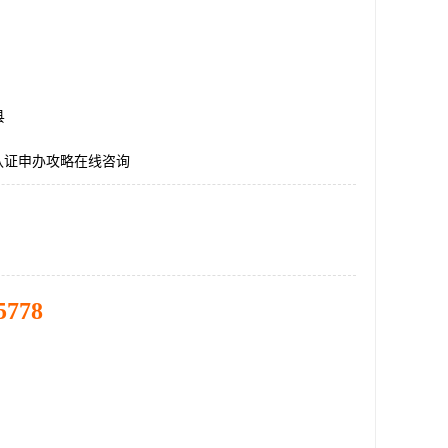
县
E认证申办攻略在线咨询
5778