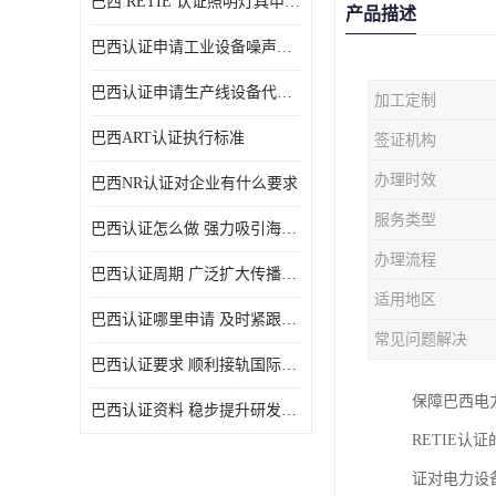
巴西 RETIE 认证照明灯具申请 RETIE 认证
产品描述
巴西认证申请工业设备噪声控制认证规范
巴西认证申请生产线设备代理机构选择
加工定制
巴西ART认证执行标准
签证机构
办理时效
巴西NR认证对企业有什么要求
服务类型
巴西认证怎么做 强力吸引海外投资
办理流程
巴西认证周期 广泛扩大传播范围
适用地区
巴西认证哪里申请 及时紧跟法规变化
常见问题解决
巴西认证要求 顺利接轨国际规范
保障巴西电
巴西认证资料 稳步提升研发能力
RETIE
证对电力设