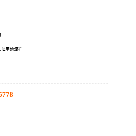
县
E认证申请流程
5778