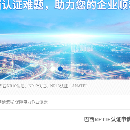
*是一家的测试、评估、检查与认机构，主要从事巴西NR10认证、NR12认证、NR13认证；ANATEL认证、INMTRO认证，欧盟CE认证：MD认证，PED认证，MID认证，ATEX认证，德国蓝色天使认证。
证申请流程 保障电力作业健康
巴西RETIE认证申