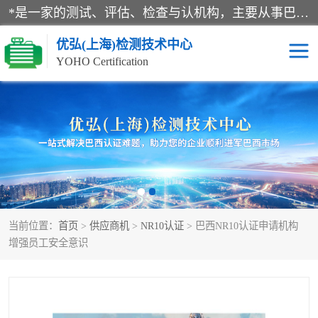
*是一家的测试、评估、检查与认机构，主要从事巴西NR10认证、NR12认证、NR13认证；ANATEL认证、INMTRO认证，欧盟CE认证：MD认证，PED认证，MID认证，ATEX认证，德国蓝色天使认证。
优弘(上海)检测技术中心
YOHO Certification
RECYCLASS认证
NR10认证
NR12认证
NR13认证
ART认证
巴西NR认证
当前位置：
首页
>
供应商机
>
NR10认证
> 巴西NR10认证申请机构
巴西认证
RETIE认证
增强员工安全意识