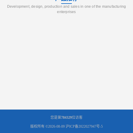
Development, design, production and sales in one of the manufacturing
enterprises
您是第
784329
位访客
版权所有 ©2026-08-09
沪ICP备2022027947号-5