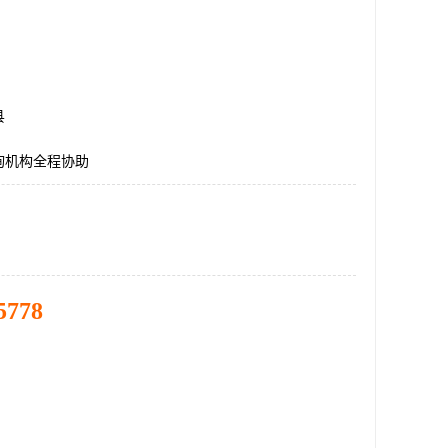
县
询机构全程协助
5778