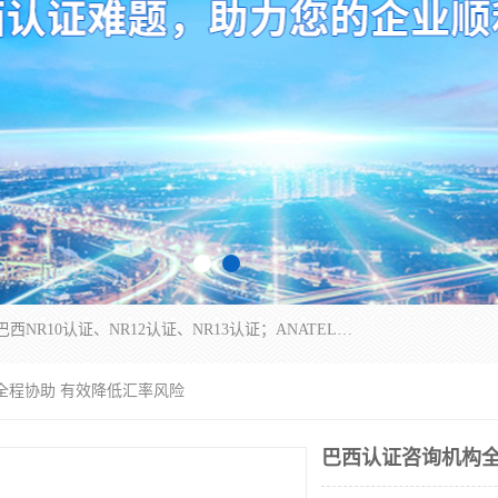
*是一家的测试、评估、检查与认机构，主要从事巴西NR10认证、NR12认证、NR13认证；ANATEL认证、INMTRO认证，欧盟CE认证：MD认证，PED认证，MID认证，ATEX认证，德国蓝色天使认证。
全程协助 有效降低汇率风险
巴西认证咨询机构全