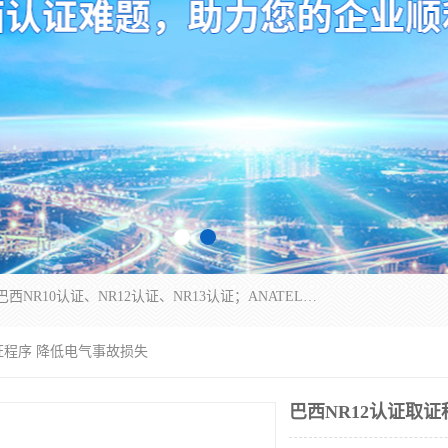
*是一家的测试、评估、检查与认机构，主要从事巴西NR10认证、NR12认证、NR13认证；ANATEL认证、INMTRO认证，欧盟CE认证：MD认证，PED认证，MID认证，ATEX认证，德国蓝色天使认证。
取证程序 降低电气事故损失
巴西NR12认证取