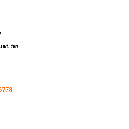
县
认证取证程序
5778