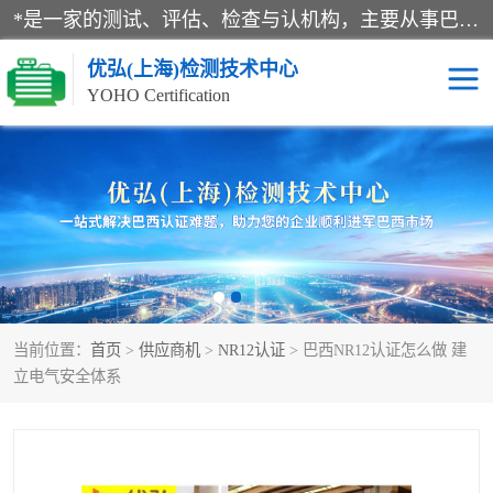
*是一家的测试、评估、检查与认机构，主要从事巴西NR10认证、NR12认证、NR13认证；ANATEL认证、INMTRO认证，欧盟CE认证：MD认证，PED认证，MID认证，ATEX认证，德国蓝色天使认证。
优弘(上海)检测技术中心
YOHO Certification
RECYCLASS认证
NR10认证
NR12认证
NR13认证
ART认证
巴西NR认证
当前位置：
首页
>
供应商机
>
NR12认证
> 巴西NR12认证怎么做 建
巴西认证
RETIE认证
立电气安全体系