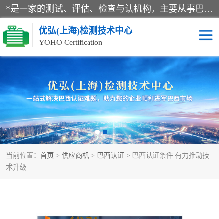
*是一家的测试、评估、检查与认机构，主要从事巴西NR10认证、NR12认证、NR13认证；ANATEL认证、INMTRO认证，欧盟CE认证：MD认证，PED认证，MID认证，ATEX认证，德国蓝色天使认证。
优弘(上海)检测技术中心
YOHO Certification
RECYCLASS认证
NR10认证
NR12认证
NR13认证
ART认证
巴西NR认证
当前位置：
首页
>
供应商机
>
巴西认证
> 巴西认证条件 有力推动技
巴西认证
RETIE认证
术升级