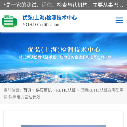
*是一家的测试、评估、检查与认机构，主要从事巴西NR10认证、NR12认证、NR13认证；ANATEL认证、INMTRO认证，欧盟CE认证：MD认证，PED认证，MID认证，ATEX认证，德国蓝色天使认证。
优弘(上海)检测技术中心
YOHO Certification
RECYCLASS认证
NR10认证
NR12认证
NR13认证
ART认证
巴西NR认证
当前位置：
首页
>
供应商机
>
RETIE认证
> 巴西RETIE认证在哪里申
巴西认证
RETIE认证
请 保障电力管理长效