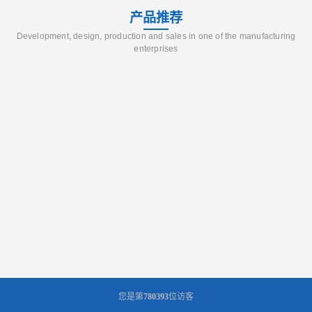
产品推荐
Development, design, production and sales in one of the manufacturing
enterprises
您是第
780393
位访客