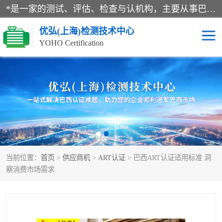
*是一家的测试、评估、检查与认机构，主要从事巴西NR10认证、NR12认证、NR13认证；ANATEL认证、INMTRO认证，欧盟CE认证：MD认证，PED认证，MID认证，ATEX认证，德国蓝色天使认证。
优弘(上海)检测技术中心
YOHO Certification
RECYCLASS认证
NR10认证
NR12认证
NR13认证
ART认证
巴西NR认证
当前位置：
首页
>
供应商机
>
ART认证
> 巴西ART认证适用标准 洞
巴西认证
RETIE认证
察消费市场需求