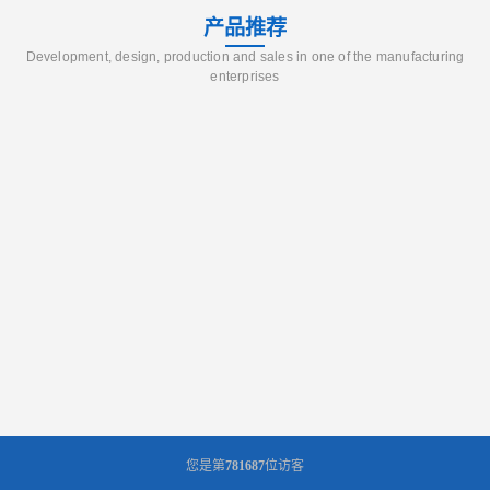
产品推荐
Development, design, production and sales in one of the manufacturing
enterprises
您是第
781687
位访客