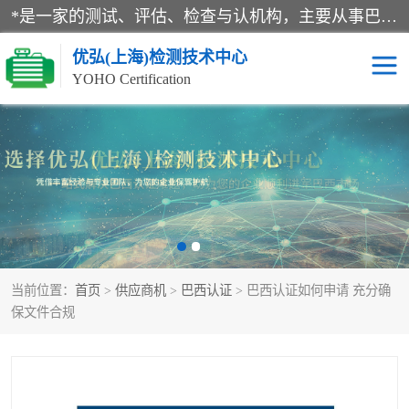
*是一家的测试、评估、检查与认机构，主要从事巴西NR10认证、NR12认证、NR13认证；ANATEL认证、INMTRO认证，欧盟CE认证：MD认证，PED认证，MID认证，ATEX认证，德国蓝色天使认证。
优弘(上海)检测技术中心
YOHO Certification
RECYCLASS认证
NR10认证
NR12认证
NR13认证
ART认证
巴西NR认证
当前位置：
首页
>
供应商机
>
巴西认证
> 巴西认证如何申请 充分确
巴西认证
RETIE认证
保文件合规