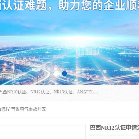
*是一家的测试、评估、检查与认机构，主要从事巴西NR10认证、NR12认证、NR13认证；ANATEL认证、INMTRO认证，欧盟CE认证：MD认证，PED认证，MID认证，ATEX认证，德国蓝色天使认证。
申请流程 节省电气事故开支
巴西NR12认证申