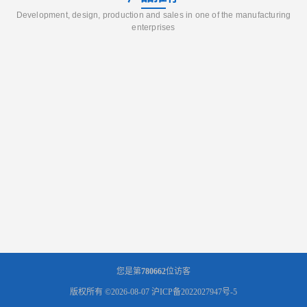
Development, design, production and sales in one of the manufacturing
enterprises
您是第
780662
位访客
版权所有 ©2026-08-07
沪ICP备2022027947号-5