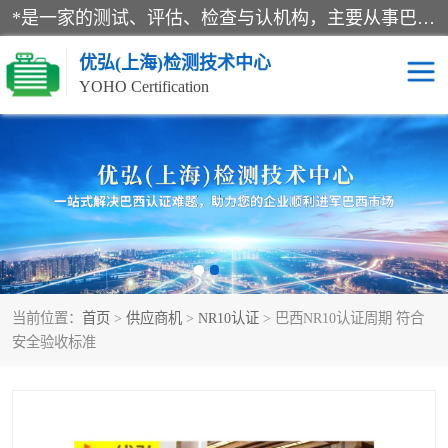
*是一家的测试、评估、检查与认机构，主要从事巴西NR10认证、NR12认证、NR13认证；ANATEL认证、INMTRO认证，欧盟CE认证：MD认证，PED认证，MID认证，ATEX认证，德国蓝色天使认证。
优弘(上海)检测技术中心
YOHO Certification
RECYCLASS认证
NR10认证
NR12认证
NR13认证
ART认证
巴西NR认证
当前位置：
首页
>
供应商机
>
NR10认证
> 巴西NR10认证周期 符合
巴西认证
RETIE认证
安全验收标准