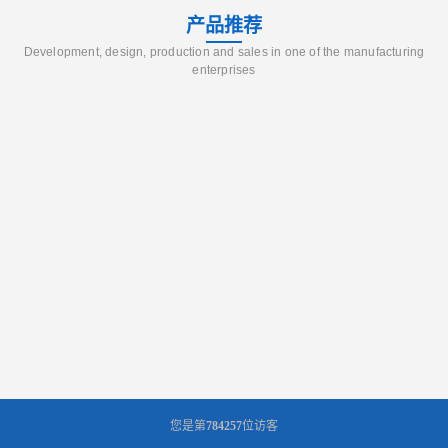
产品推荐
Development, design, production and sales in one of the manufacturing
enterprises
您是第
784257
位访客