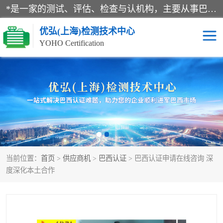
*是一家的测试、评估、检查与认机构，主要从事巴西NR10认证、NR12认证、NR13认证；ANATEL认证、INMTRO认证，欧盟CE认证：MD认证，PED认证，MID认证，ATEX认证，德国蓝色天使认证。
优弘(上海)检测技术中心
YOHO Certification
RECYCLASS认证
NR10认证
NR12认证
NR13认证
ART认证
巴西NR认证
当前位置：
首页
>
供应商机
>
巴西认证
> 巴西认证申请在线咨询 深
巴西认证
RETIE认证
度深化本土合作