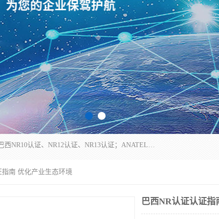
*是一家的测试、评估、检查与认机构，主要从事巴西NR10认证、NR12认证、NR13认证；ANATEL认证、INMTRO认证，欧盟CE认证：MD认证，PED认证，MID认证，ATEX认证，德国蓝色天使认证。
证指南 优化产业生态环境
巴西NR认证认证指