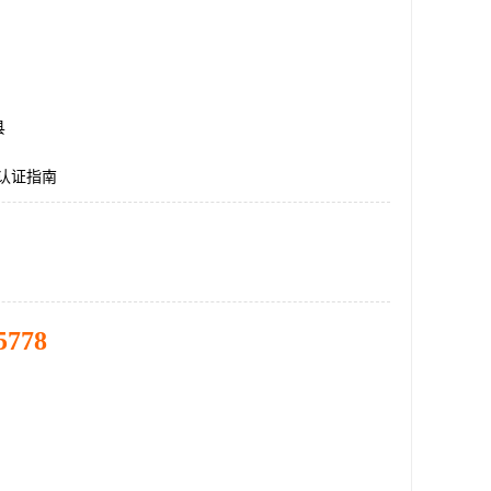
县
认证指南
5778