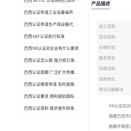
巴西 RETIE 认证照明灯具申请 RETIE 认证
产品描述
巴西认证申请工业设备噪声控制认证规范
巴西认证申请生产线设备代理机构选择
加工定制
巴西ART认证执行标准
签证机构
办理时效
巴西NR认证对企业有什么要求
服务类型
巴西认证怎么做 强力吸引海外投资
办理流程
巴西认证周期 广泛扩大传播范围
适用地区
巴西认证哪里申请 及时紧跟法规变化
常见问题解决
巴西认证要求 顺利接轨国际规范
NR认证应
巴西认证资料 稳步提升研发能力
随着巴西市
随着环保意