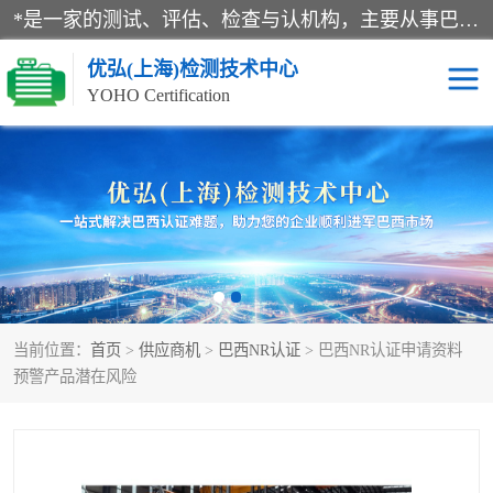
*是一家的测试、评估、检查与认机构，主要从事巴西NR10认证、NR12认证、NR13认证；ANATEL认证、INMTRO认证，欧盟CE认证：MD认证，PED认证，MID认证，ATEX认证，德国蓝色天使认证。
优弘(上海)检测技术中心
YOHO Certification
RECYCLASS认证
NR10认证
NR12认证
NR13认证
ART认证
巴西NR认证
当前位置：
首页
>
供应商机
>
巴西NR认证
> 巴西NR认证申请资料
巴西认证
RETIE认证
预警产品潜在风险