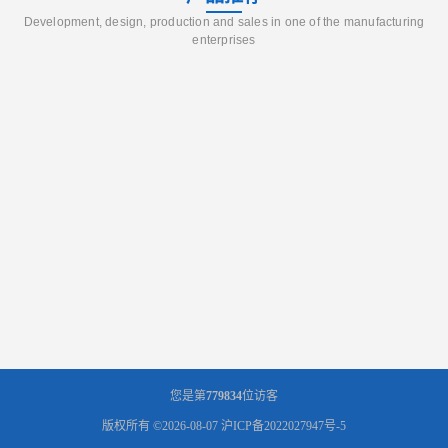
Development, design, production and sales in one of the manufacturing
enterprises
您是第
779834
位访客
版权所有 ©2026-08-07
沪ICP备2022027947号-5