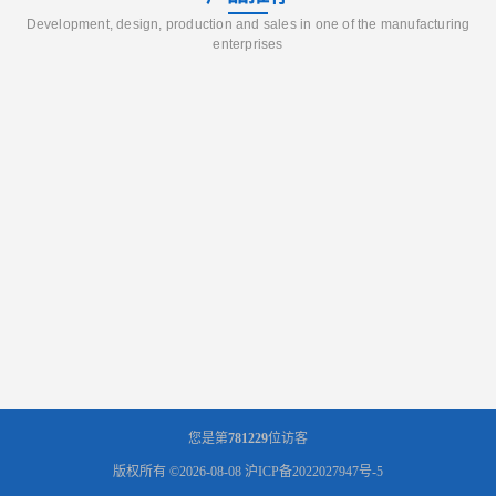
Development, design, production and sales in one of the manufacturing
enterprises
您是第
781229
位访客
版权所有 ©2026-08-08
沪ICP备2022027947号-5