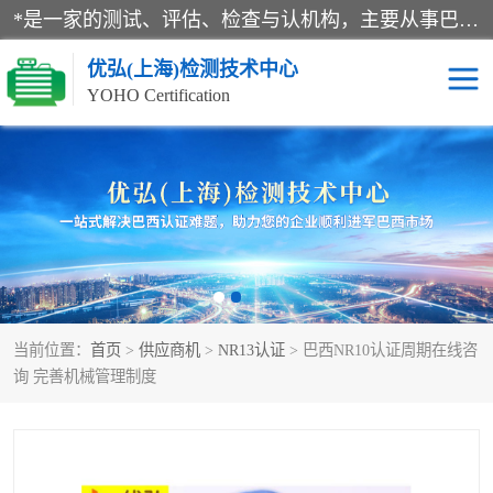
*是一家的测试、评估、检查与认机构，主要从事巴西NR10认证、NR12认证、NR13认证；ANATEL认证、INMTRO认证，欧盟CE认证：MD认证，PED认证，MID认证，ATEX认证，德国蓝色天使认证。
优弘(上海)检测技术中心
YOHO Certification
RECYCLASS认证
NR10认证
NR12认证
NR13认证
ART认证
巴西NR认证
当前位置：
首页
>
供应商机
>
NR13认证
> 巴西NR10认证周期在线咨
巴西认证
RETIE认证
询 完善机械管理制度