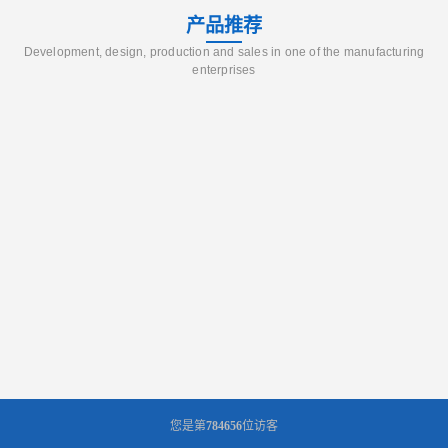
产品推荐
Development, design, production and sales in one of the manufacturing
enterprises
您是第
784656
位访客