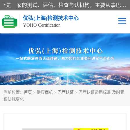
*是一家的测试、评估、检查与认机构，主要从事巴西NR10认证、NR12认证、NR13认证；ANATEL认证、INMTRO认证，欧盟CE认证：MD认证，PED认证，MID认证，ATEX认证，德国蓝色天使认证。
优弘(上海)检测技术中心
YOHO Certification
RECYCLASS认证
NR10认证
NR12认证
NR13认证
ART认证
巴西NR认证
当前位置：
首页
>
供应商机
>
巴西认证
> 巴西认证适用标准 及时紧
巴西认证
RETIE认证
跟法规变化