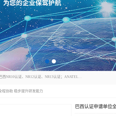
*是一家的测试、评估、检查与认机构，主要从事巴西NR10认证、NR12认证、NR13认证；ANATEL认证、INMTRO认证，欧盟CE认证：MD认证，PED认证，MID认证，ATEX认证，德国蓝色天使认证。
全程协助 稳步提升研发能力
巴西认证申请单位全