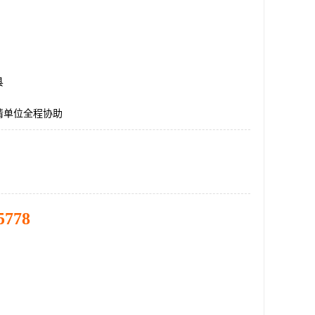
县
请单位全程协助
5778