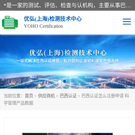
*是一家的测试、评估、检查与认机构，主要从事巴西NR10认证、NR12认证、NR13认证；ANATEL认证、INMTRO认证，欧盟CE认证：MD认证，PED认证，MID认证，ATEX认证，德国蓝色天使认证。
优弘(上海)检测技术中心
YOHO Certification
RECYCLASS认证
NR10认证
NR12认证
NR13认证
ART认证
巴西NR认证
当前位置：
首页
>
供应商机
>
巴西认证
> 巴西认证怎么注册申请 科
巴西认证
RETIE认证
学管理产品数据