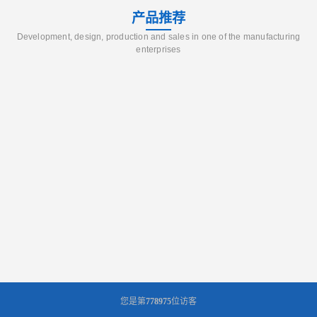
产品推荐
Development, design, production and sales in one of the manufacturing
enterprises
您是第
778975
位访客