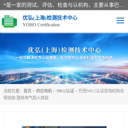
*是一家的测试、评估、检查与认机构，主要从事巴西NR10认证、NR12认证、NR13认证；ANATEL认证、INMTRO认证，欧盟CE认证：MD认证，PED认证，MID认证，ATEX认证，德国蓝色天使认证。
优弘(上海)检测技术中心
YOHO Certification
RECYCLASS认证
NR10认证
NR12认证
NR13认证
ART认证
巴西NR认证
当前位置：
首页
>
供应商机
>
NR12认证
> 巴西NR12认证咨询机构全
巴西认证
RETIE认证
程协助 提高电气投入效益