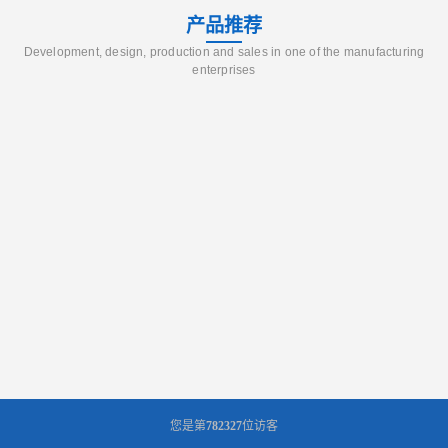
产品推荐
Development, design, production and sales in one of the manufacturing
enterprises
您是第
782327
位访客