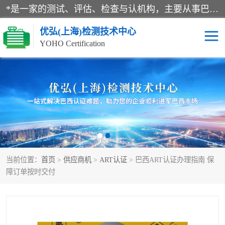
*是一家的测试、评估、检查与认机构，主要从事巴西NR10认证、NR12认证、NR13认证；ANATEL认证、INMTRO认证，欧盟CE认证：MD认证，PED认证，MID认证，ATEX认证，德国蓝色天使认证。
优弘(上海)检测技术中心
YOHO Certification
RECYCLASS认证
NR10认证
NR12认证
NR13认证
ART认证
巴西NR认证
当前位置：
首页
>
供应商机
>
ART认证
> 巴西ART认证办理指南 保
巴西认证
RETIE认证
障订单按时交付