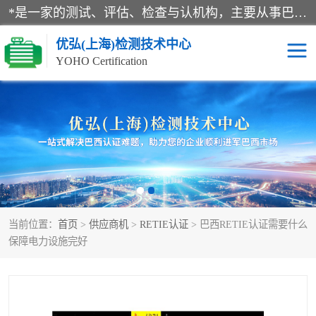
*是一家的测试、评估、检查与认机构，主要从事巴西NR10认证、NR12认证、NR13认证；ANATEL认证、INMTRO认证，欧盟CE认证：MD认证，PED认证，MID认证，ATEX认证，德国蓝色天使认证。
优弘(上海)检测技术中心
YOHO Certification
RECYCLASS认证
NR10认证
NR12认证
NR13认证
ART认证
巴西NR认证
当前位置：
首页
>
供应商机
>
RETIE认证
> 巴西RETIE认证需要什么
巴西认证
RETIE认证
保障电力设施完好