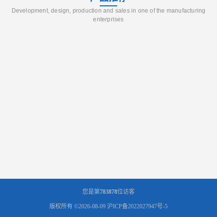
Development, design, production and sales in one of the manufacturing
enterprises
您是第
783878
位访客
版权所有 ©2026-08-09
沪ICP备2022027947号-5