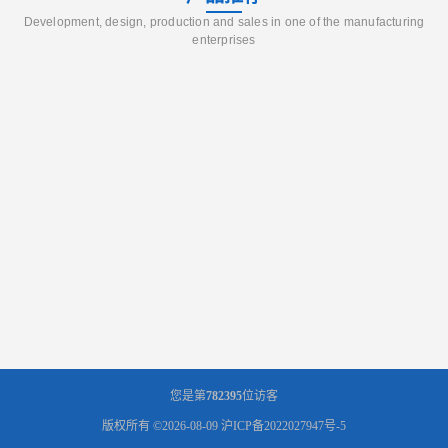
Development, design, production and sales in one of the manufacturing
enterprises
您是第
782395
位访客
版权所有 ©2026-08-09
沪ICP备2022027947号-5