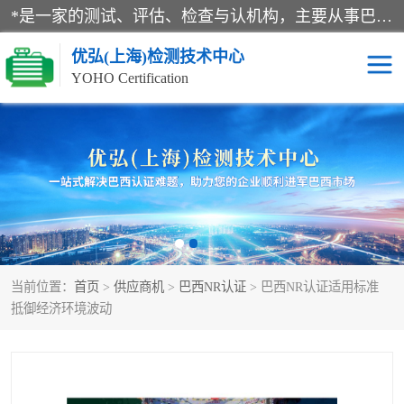
*是一家的测试、评估、检查与认机构，主要从事巴西NR10认证、NR12认证、NR13认证；ANATEL认证、INMTRO认证，欧盟CE认证：MD认证，PED认证，MID认证，ATEX认证，德国蓝色天使认证。
优弘(上海)检测技术中心
YOHO Certification
RECYCLASS认证
NR10认证
NR12认证
NR13认证
ART认证
巴西NR认证
当前位置：
首页
>
供应商机
>
巴西NR认证
> 巴西NR认证适用标准
巴西认证
RETIE认证
抵御经济环境波动