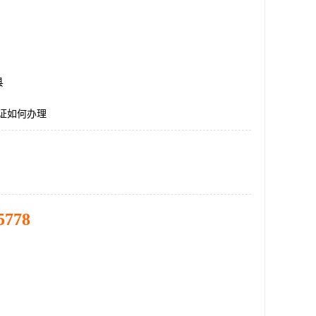
县
认证如何办理
5778