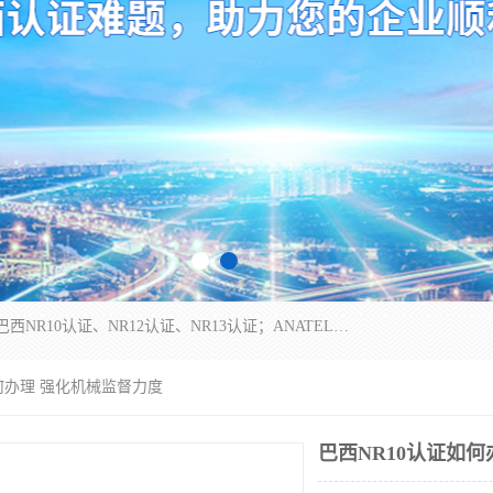
*是一家的测试、评估、检查与认机构，主要从事巴西NR10认证、NR12认证、NR13认证；ANATEL认证、INMTRO认证，欧盟CE认证：MD认证，PED认证，MID认证，ATEX认证，德国蓝色天使认证。
如何办理 强化机械监督力度
巴西NR10认证如