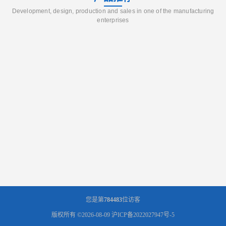
Development, design, production and sales in one of the manufacturing
enterprises
您是第
784483
位访客
版权所有 ©2026-08-09
沪ICP备2022027947号-5