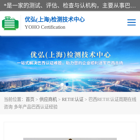
*是一家的测试、评估、检查与认机构，主要从事巴西NR10认证、NR12认证、NR13认证；ANATEL认证、INMTRO认证，欧盟CE认证：MD认证，PED认证，MID认证，ATEX认证，德国蓝色天使认证。
优弘(上海)检测技术中心
YOHO Certification
RECYCLASS认证
NR10认证
NR12认证
NR13认证
ART认证
巴西NR认证
当前位置：
首页
>
供应商机
>
RETIE认证
> 巴西RETIE认证周期在线
巴西认证
RETIE认证
咨询 多年产品巴西认证经验