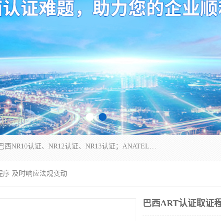
*是一家的测试、评估、检查与认机构，主要从事巴西NR10认证、NR12认证、NR13认证；ANATEL认证、INMTRO认证，欧盟CE认证：MD认证，PED认证，MID认证，ATEX认证，德国蓝色天使认证。
证程序 及时响应法规变动
巴西ART认证取证