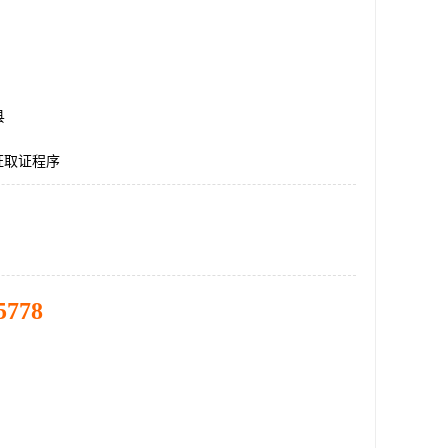
县
证取证程序
5778