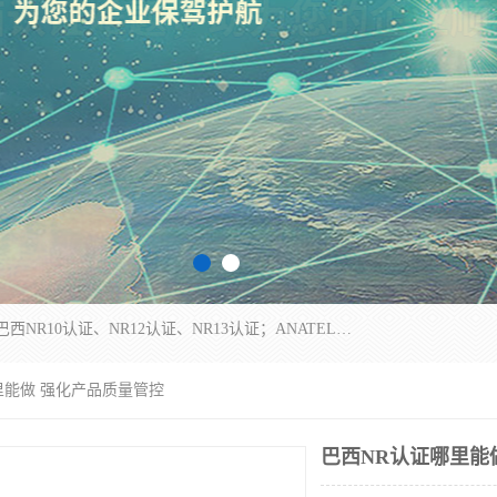
*是一家的测试、评估、检查与认机构，主要从事巴西NR10认证、NR12认证、NR13认证；ANATEL认证、INMTRO认证，欧盟CE认证：MD认证，PED认证，MID认证，ATEX认证，德国蓝色天使认证。
里能做 强化产品质量管控
巴西NR认证哪里能