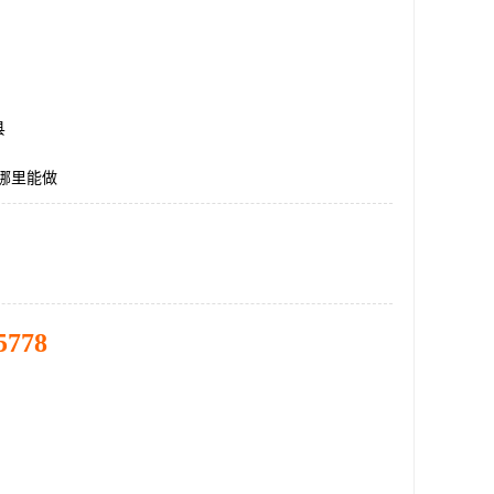
县
哪里能做
5778