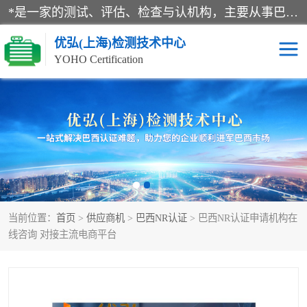
*是一家的测试、评估、检查与认机构，主要从事巴西NR10认证、NR12认证、NR13认证；ANATEL认证、INMTRO认证，欧盟CE认证：MD认证，PED认证，MID认证，ATEX认证，德国蓝色天使认证。
优弘(上海)检测技术中心
YOHO Certification
RECYCLASS认证
NR10认证
NR12认证
NR13认证
ART认证
巴西NR认证
当前位置：
首页
>
供应商机
>
巴西NR认证
> 巴西NR认证申请机构在
巴西认证
RETIE认证
线咨询 对接主流电商平台