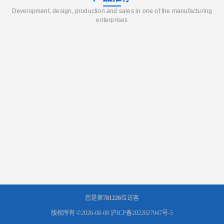
Development, design, production and sales in one of the manufacturing
enterprises
您是第
781226
位访客
版权所有 ©2026-08-08
沪ICP备2022027947号-5