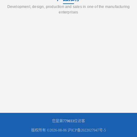
Development, design, production and sales in one of the manufacturing
enterprises
您是第
779033
位访客
版权所有 ©2026-08-06
沪ICP备2022027947号-5