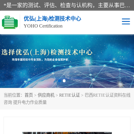
*是一家的测试、评估、检查与认机构，主要从事巴西NR10认证、NR12认证、NR13认证；ANATEL认证、INMTRO认证，欧盟CE认证：MD认证，PED认证，MID认证，ATEX认证，德国蓝色天使认证。
优弘(上海)检测技术中心
YOHO Certification
RECYCLASS认证
NR10认证
NR12认证
NR13认证
ART认证
巴西NR认证
当前位置：
首页
>
供应商机
>
RETIE认证
> 巴西RETIE认证资料在线
巴西认证
RETIE认证
咨询 提升电力作业质量