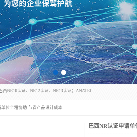
*是一家的测试、评估、检查与认机构，主要从事巴西NR10认证、NR12认证、NR13认证；ANATEL认证、INMTRO认证，欧盟CE认证：MD认证，PED认证，MID认证，ATEX认证，德国蓝色天使认证。
请单位全程协助 节省产品设计成本
巴西NR认证申请单