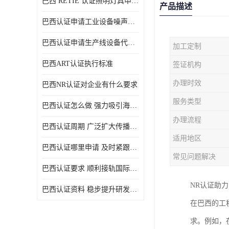
巴西 RETIE 认证照明灯具申请 RETIE 认证
产品描述
巴西认证申请工业设备噪声控制认证规范
巴西认证申请生产线设备代理机构选择
加工定制
巴西ART认证执行标准
签证机构
办理时效
巴西NR认证对企业有什么要求
服务类型
巴西认证怎么做 强力吸引海外投资
办理流程
巴西认证周期 广泛扩大传播范围
适用地区
巴西认证哪里申请 及时紧跟法规变化
常见问题解决
巴西认证要求 顺利接轨国际规范
NR认证助
巴西认证资料 稳步提升研发能力
在巴西的工
求。例如，