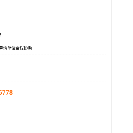
县
证申请单位全程协助
5778