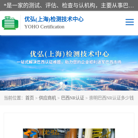
*是一家的测试、评估、检查与认机构，主要从事巴西NR10认证、NR12认证、NR13认证；ANATEL认证、INMTRO认证，欧盟CE认证：MD认证，PED认证，MID认证，ATEX认证，德国蓝色天使认证。
优弘(上海)检测技术中心
YOHO Certification
RECYCLASS认证
NR10认证
NR12认证
NR13认证
ART认证
巴西NR认证
当前位置：
首页
>
供应商机
>
巴西NR认证
> 崇明巴西NR认证多少钱
巴西认证
RETIE认证