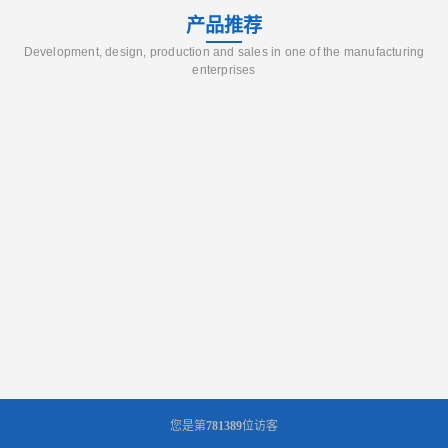
产品推荐
Development, design, production and sales in one of the manufacturing
enterprises
您是第
781389
位访客