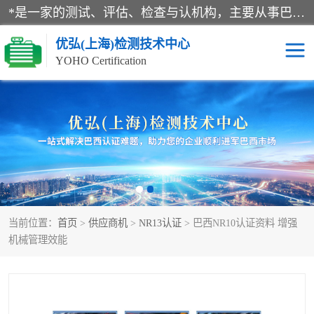
*是一家的测试、评估、检查与认机构，主要从事巴西NR10认证、NR12认证、NR13认证；ANATEL认证、INMTRO认证，欧盟CE认证：MD认证，PED认证，MID认证，ATEX认证，德国蓝色天使认证。
优弘(上海)检测技术中心
YOHO Certification
RECYCLASS认证
NR10认证
NR12认证
NR13认证
ART认证
巴西NR认证
当前位置：
首页
>
供应商机
>
NR13认证
> 巴西NR10认证资料 增强
巴西认证
RETIE认证
机械管理效能