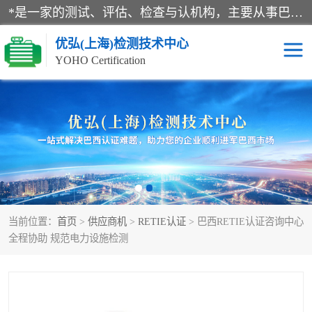
*是一家的测试、评估、检查与认机构，主要从事巴西NR10认证、NR12认证、NR13认证；ANATEL认证、INMTRO认证，欧盟CE认证：MD认证，PED认证，MID认证，ATEX认证，德国蓝色天使认证。
优弘(上海)检测技术中心
YOHO Certification
RECYCLASS认证
NR10认证
NR12认证
NR13认证
ART认证
巴西NR认证
当前位置：
首页
>
供应商机
>
RETIE认证
> 巴西RETIE认证咨询中心
巴西认证
RETIE认证
全程协助 规范电力设施检测