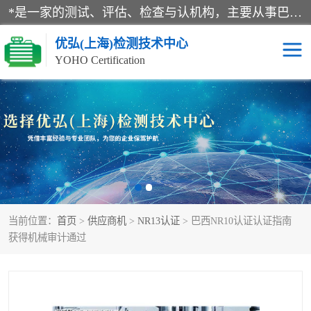
*是一家的测试、评估、检查与认机构，主要从事巴西NR10认证、NR12认证、NR13认证；ANATEL认证、INMTRO认证，欧盟CE认证：MD认证，PED认证，MID认证，ATEX认证，德国蓝色天使认证。
优弘(上海)检测技术中心
YOHO Certification
RECYCLASS认证
NR10认证
NR12认证
NR13认证
ART认证
巴西NR认证
当前位置：
首页
>
供应商机
>
NR13认证
> 巴西NR10认证认证指南
巴西认证
RETIE认证
获得机械审计通过