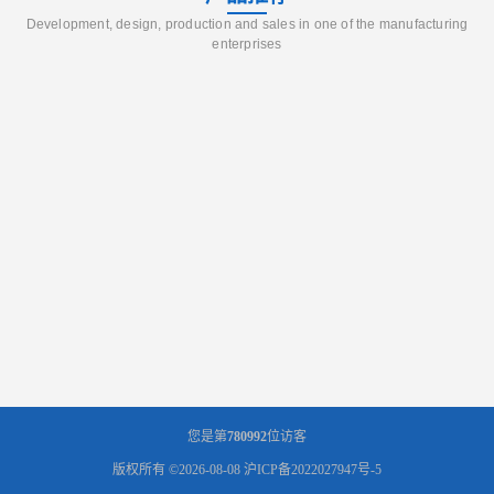
Development, design, production and sales in one of the manufacturing
enterprises
您是第
780992
位访客
版权所有 ©2026-08-08
沪ICP备2022027947号-5