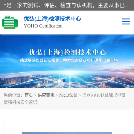
*是一家的测试、评估、检查与认机构，主要从事巴西NR10认证、NR12认证、NR13认证；ANATEL认证、INMTRO认证，欧盟CE认证：MD认证，PED认证，MID认证，ATEX认证，德国蓝色天使认证。
优弘(上海)检测技术中心
YOHO Certification
RECYCLASS认证
NR10认证
NR12认证
NR13认证
ART认证
巴西NR认证
当前位置：
首页
>
供应商机
>
NR13认证
> 巴西NR10认证哪里能做
巴西认证
RETIE认证
增强机械安全意识