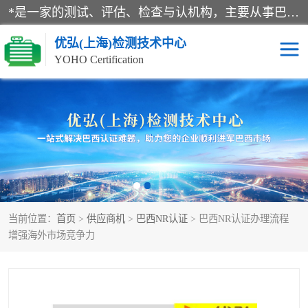
*是一家的测试、评估、检查与认机构，主要从事巴西NR10认证、NR12认证、NR13认证；ANATEL认证、INMTRO认证，欧盟CE认证：MD认证，PED认证，MID认证，ATEX认证，德国蓝色天使认证。
优弘(上海)检测技术中心
YOHO Certification
RECYCLASS认证
NR10认证
NR12认证
NR13认证
ART认证
巴西NR认证
当前位置：
首页
>
供应商机
>
巴西NR认证
> 巴西NR认证办理流程
巴西认证
RETIE认证
增强海外市场竞争力